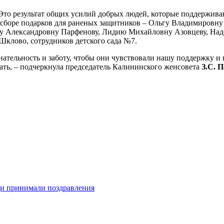
Это результат общих усилий добрых людей, которые поддерживаю
в сборе подарков для раненых защитников – Ольгу Владимировн
яну Александровну Парфенову, Лидию Михайловну Азовцеву, Над
Шклово, сотрудников детского сада №7.
знательность и заботу, чтобы они чувствовали нашу поддержку и
ать, – подчеркнула председатель Калининского женсовета
З.С. 
и принимали поздравления