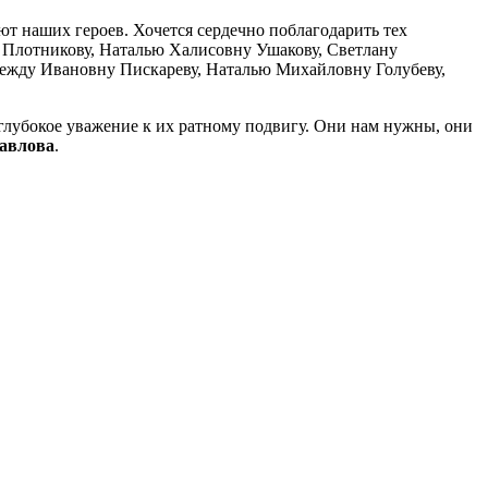
т наших героев. Хочется сердечно поблагодарить тех
у Плотникову, Наталью Халисовну Ушакову, Светлану
ежду Ивановну Пискареву, Наталью Михайловну Голубеву,
 глубокое уважение к их ратному подвигу. Они нам нужны, они
Павлова
.