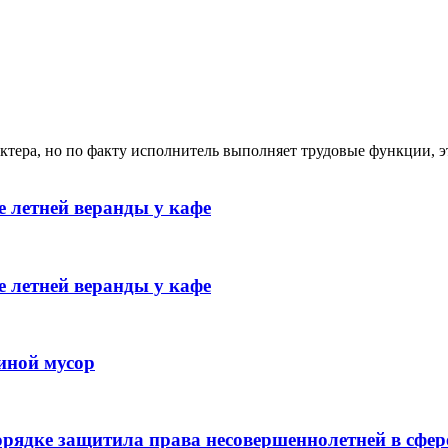
ктера, но по факту исполнитель выполняет трудовые функции, э
 летней веранды у кафе
 летней веранды у кафе
иной мусор
рядке защитила права несовершеннолетней в сфер