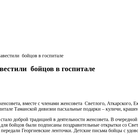
авестили бойцов в госпитале
вестили бойцов в госпитале
нсовета, вместе с членами женсовета Светлого, Аткарского, Ек
итале Таманской дивизии пасхальные подарки – куличи, крашены
стало доброй традицией в деятельности женсовета. В очередной
, для бойцов были подписаны поздравительные открытки со Св
редали Георгиевские ленточки. Детские письма бойцы с удовол