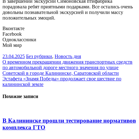
В завершении экскурсии Симоновская птифабрика
порадовала ребят приятными подарками. Все остались очень
довольны познавательной экскурсией и получили массу
положительных эмоций.
Вконтакте
Facebook
Одноклассники
Мой мир
23.04.2025
Без рубрики
,
Новость дня
Навигация
О временном прекращении движения транспортных средств
по автомобильной дороге местного значения по улице
по
Советской в городе Калининске, Саратовской области
записям
Эстафета «Знамя Победы» продолжает свое шествие по
калининской земле
Похожие записи
В Калининске прошли тестирование нормативов
комплекса ГТО