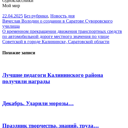
Одноклассники
Мой мир
22.04.2025
Без рубрики
,
Новость дня
Навигация
Вячеслав Володин о создании в Саратове Суворовского
училища
по
О временном прекращении движения транспортных средств
записям
по автомобильной дороге местного значения по улице
Советской в городе Калининске, Саратовской области
Похожие записи
Лучшие педагоги Калининского района
получили награды
Декабрь. Ударили морозы…
Праздник творчества, знаний, труда…