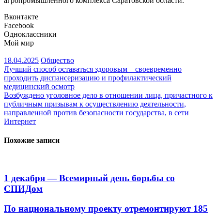
агропромышленного комплекса Саратовской области.
Вконтакте
Facebook
Одноклассники
Мой мир
18.04.2025
Общество
Навигация
Лучший способ оставаться здоровым – своевременно
проходить диспансеризацию и профилактический
по
медицинский осмотр
записям
Возбуждено уголовное дело в отношении лица, причастного к
публичным призывам к осуществлению деятельности,
направленной против безопасности государства, в сети
Интернет
Похожие записи
1 декабря — Всемирный день борьбы со
СПИДом
По национальному проекту отремонтируют 185