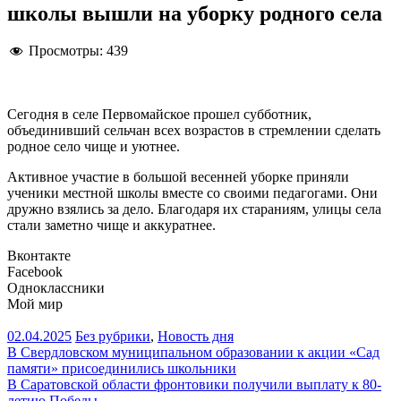
школы вышли на уборку родного села
Просмотры:
439
Сегодня в селе Первомайское прошел субботник,
объединивший сельчан всех возрастов в стремлении сделать
родное село чище и уютнее.
Активное участие в большой весенней уборке приняли
ученики местной школы вместе со своими педагогами. Они
дружно взялись за дело. Благодаря их стараниям, улицы села
стали заметно чище и аккуратнее.
Вконтакте
Facebook
Одноклассники
Мой мир
02.04.2025
Без рубрики
,
Новость дня
Навигация
В Свердловском муниципальном образовании к акции «Сад
памяти» присоединились школьники
по
В Саратовской области фронтовики получили выплату к 80-
летию Победы