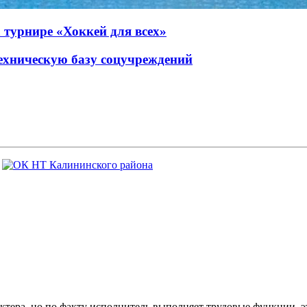
 турнире «Хоккей для всех»
ехническую базу соцучреждений
ктера, но по факту исполнитель выполняет трудовые функции, э