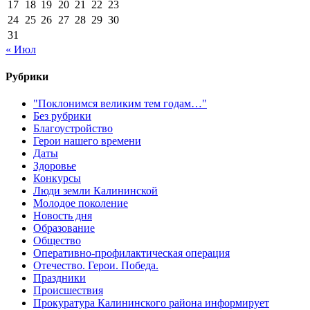
17
18
19
20
21
22
23
24
25
26
27
28
29
30
31
« Июл
Рубрики
"Поклонимся великим тем годам…"
Без рубрики
Благоустройство
Герои нашего времени
Даты
Здоровье
Конкурсы
Люди земли Калининской
Молодое поколение
Новость дня
Образование
Общество
Оперативно-профилактическая операция
Отечество. Герои. Победа.
Праздники
Происшествия
Прокуратура Калининского района информирует