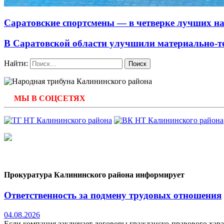
Саратовские спортсмены — в четверке лучших на
В Саратовской области улучшили материально-т
Найти:
МЫ В СОЦСЕТЯХ
Прокуратура Калининского района информирует
Ответственность за подмену трудовых отношения
04.08.2026
Если компания заключает договоры гражданско-правового хара