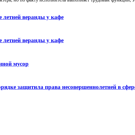
 летней веранды у кафе
 летней веранды у кафе
иной мусор
рядке защитила права несовершеннолетней в сфер