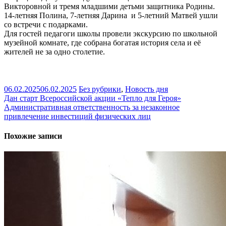
Викторовной и тремя младшими детьми защитника Родины.
14-летняя Полина, 7-летняя Дарина и 5-летний Матвей ушли
со встречи с подарками.
Для гостей педагоги школы провели экскурсию по школьной
музейной комнате, где собрана богатая история села и её
жителей не за одно столетие.
06.02.2025
06.02.2025
Без рубрики
,
Новость дня
Навигация
Дан старт Всероссийской акции «Тепло для Героя»
Административная ответственность за незаконное
по
привлечение инвестиций физических лиц
записям
Похожие записи