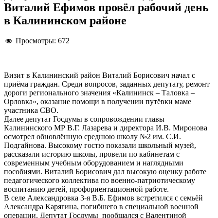
Виталий Ефимов провёл рабочий день
в Калининском районе
Просмотры:
672
Визит в Калининский район Виталий Борисович начал с
приёма граждан. Среди вопросов, заданных депутату, ремонт
дороги регионального значения «Калининск – Таловка –
Орловка», оказание помощи в получении путёвки маме
участника СВО.
Далее депутат Госдумы в сопровождении главы
Калининского МР В.Г. Лазарева и директора И.В. Миронова
осмотрел обновлённую среднюю школу №2 им. С.И.
Подгайнова. Высокому гостю показали школьный музей,
рассказали историю школы, провели по кабинетам с
современным учебным оборудованием и наглядными
пособиями. Виталий Борисович дал высокую оценку работе
педагогического коллектива по военно-патриотическому
воспитанию детей, профориентационной работе.
В селе Александровка 3-я В.Б. Ефимов встретился с семьёй
Александра Карягина, погибшего в специальной военной
операции. Депутат Госдумы пообщался с Валентиной