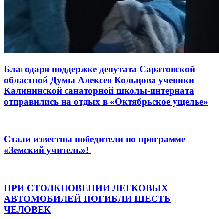
Благодаря поддержке депутата Саратовской
областной Думы Алексея Кольцова ученики
Калининской санаторной школы-интерната
отправились на отдых в «Октябрьское ущелье»
Стали известны победители по программе
«Земский учитель»!
ПРИ СТОЛКНОВЕНИИ ЛЕГКОВЫХ
АВТОМОБИЛЕЙ ПОГИБЛИ ШЕСТЬ
ЧЕЛОВЕК