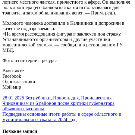
летнего местного жителя, причастного к афере. Он выполнял
роль дроппера (его банковская карта использовалась для
транзита, а затем обналичивания денег. — Прим. ред.).
Молодого человека доставили в Калининск и допросили в
качестве подозреваемого.
«На время расследования фигурант заключен под стражу.
Устанавливаются организаторы и другие участники
мошеннической схемы», — сообщили в региональном ГУ
МВД.
Фото из интернет- ресурса
Вконтакте
Facebook
Одноклассники
Мой мир
28.01.2025
Без рубрики
,
Новость дня
,
Происшествия
Навигация
Чиновникам из 6 районов после критики губернатора
объявили выговоры
по
Подведены основные итоги работы в сфере областного и
записям
муниципального заказа за 2024 год
Похожие записи