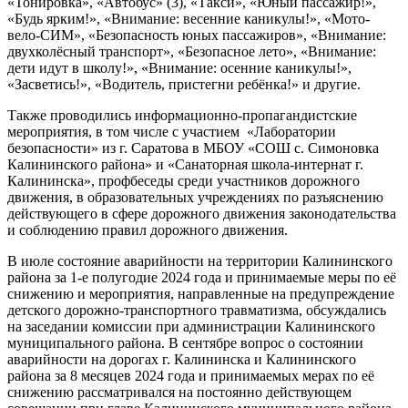
«Тонировка», «Автобус» (3), «Такси», «Юный пассажир!»,
«Будь ярким!», «Внимание: весенние каникулы!», «Мото-
вело-СИМ», «Безопасность юных пассажиров», «Внимание:
двухколёсный транспорт», «Безопасное лето», «Внимание:
дети идут в школу!», «Внимание: осенние каникулы!»,
«Засветись!», «Водитель, пристегни ребёнка!» и другие.
Также проводились информационно-пропагандистские
мероприятия, в том числе с участием «Лаборатории
безопасности» из г. Саратова в МБОУ «СОШ с. Симоновка
Калининского района» и «Санаторная школа-интернат г.
Калининска», профбеседы среди участников дорожного
движения, в образовательных учреждениях по разъяснению
действующего в сфере дорожного движения законодательства
и соблюдению правил дорожного движения.
В июле состояние аварийности на территории Калининского
района за 1-е полугодие 2024 года и принимаемые меры по её
снижению и мероприятия, направленные на предупреждение
детского дорожно-транспортного травматизма, обсуждались
на заседании комиссии при администрации Калининского
муниципального района. В сентябре вопрос о состоянии
аварийности на дорогах г. Калининска и Калининского
района за 8 месяцев 2024 года и принимаемых мерах по её
снижению рассматривался на постоянно действующем