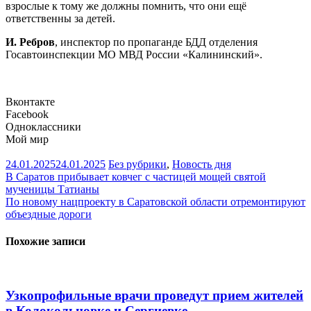
взрослые к тому же должны помнить, что они ещё
ответственны за детей.
И. Ребров
, инспектор по пропаганде БДД отделения
Госавтоинспекции МО МВД России «Калининский».
Вконтакте
Facebook
Одноклассники
Мой мир
24.01.2025
24.01.2025
Без рубрики
,
Новость дня
Навигация
В Саратов прибывает ковчег с частицей мощей святой
мученицы Татианы
по
По новому нацпроекту в Саратовской области отремонтируют
записям
объездные дороги
Похожие записи
Узкопрофильные врачи проведут прием жителей
в Колокольцовке и Сергиевке