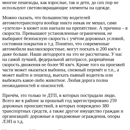
многие пешеходы, как взрослые, так и дети, до сих пор не
используют световозвращающие элементы на одежде.
Можно сказать, что большинству водителей
автомототранспорта вообще никто никак не мешал, сами
«улетели» в кювет или наехали на препятствие. А причина – в
скорости. Превышают установленные ограничения, не
выбирают безопасную скорость с учётом дорожных условий,
состояния покрытия и т.д. Понятно, что современные
автомобили высокоскоростные, могут поехать и 200 км/ч и
даже больше. Наши автодороги на это не рассчитаны. У нас
на самой лучшей, федеральной автотрассе, разрешённая
скорость движения не более 90 км/ч. Кроме того на проезжей
части может оказаться выбоина, снежный перемёт и т.п., а
может выйти и пешеход, выехать пьяный водитель или
выбежать какое-либо животное. Любая дорога полна
неожиданностей и опасностей.
Причём, это только те ДТП, в которых пострадали люди.
Всего же в районе за прошлый год зарегистрировано 259
дорожных происшествий, в которых повреждено 380
транспортных средств, а также другое имущество граждан и
организаций: дорожные и придомовые ограждения, опоры
ЛЭП и т.д.