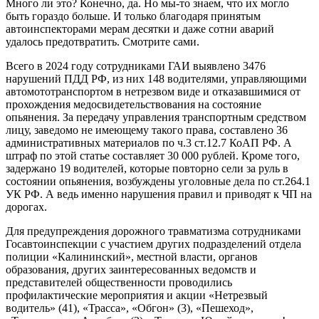
Много ли это? Конечно, да. Но мы-то знаем, что их могло
быть гораздо больше. И только благодаря принятым
автоинспекторами мерам десятки и даже сотни аварий
удалось предотвратить. Смотрите сами.
Всего в 2024 году сотрудниками ГАИ выявлено 3476
нарушений ПДД РФ, из них 148 водителями, управляющими
автомототранспортом в нетрезвом виде и отказавшимися от
прохождения медосвидетельствования на состояние
опьянения. За передачу управления транспортным средством
лицу, заведомо не имеющему такого права, составлено 36
административных материалов по ч.3 ст.12.7 КоАП РФ. А
штраф по этой статье составляет 30 000 рублей. Кроме того,
задержано 19 водителей, которые повторно сели за руль в
состоянии опьянения, возбуждены уголовные дела по ст.264.1
УК РФ. А ведь именно нарушения правил и приводят к ЧП на
дорогах.
Для предупреждения дорожного травматизма сотрудниками
Госавтоинспекции с участием других подразделений отдела
полиции «Калининский», местной власти, органов
образования, других заинтересованных ведомств и
представителей общественности проводились
профилактические мероприятия и акции «Нетрезвый
водитель» (41), «Трасса», «Обгон» (3), «Пешеход»,