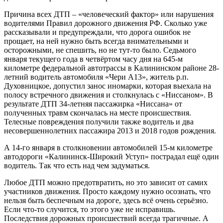
Причина всех ДТП – «человеческий фактор» или нарушения
водителями Правил дорожного движения РФ. Сколько уже
рассказывали и предупреждали, что дорога ошибок не
прощает, на ней нужно быть всегда внимательными и
осторожными, не спешить, но не тут-то было. Седьмого
января текущего года в четвёртом часу дня на 645-м
километре федеральной автотрассы в Калининском районе 28-
летний водитель автомобиля «Чери А13», житель р.п.
Духовницкое, допустил занос иномарки, которая выехала на
полосу встречного движения и столкнулась с «Ниссаном». В
результате ДТП 34-летняя пассажирка «Ниссана» от
полученных травм скончалась на месте происшествия.
Телесные повреждения получили также водитель и два
несовершеннолетних пассажира 2013 и 2018 годов рождения.
А 14-го января в столкновении автомобилей 15-м километре
автодороги «Калининск-Широкий Уступ» пострадал ещё один
водитель. Так что есть над чем задуматься.
Любое ДТП можно предотвратить, но это зависит от самих
участников движения. Просто каждому нужно осознать, что
нельзя быть беспечным на дороге, здесь всё очень серьёзно.
Если что-то случится, то этого уже не исправишь.
Последствия дорожных происшествий всегда трагичные. А