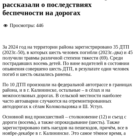
рассказали о последствиях
беспечности на дорогах
Просмотры:
446
За 2024 год на территории района зарегистрировано 35 ДТП
(2023г.-50), в которых шесть человек погибли (2023г.-два) и 45
получили травмы различной степени тяжести (69). Среди
пострадавших восемь детей. По вине водителей в состоянии
опьянения совершено шесть ДТП, в результате один человек
погиб и шесть оказались ранены.
По 10 ДТП произошли на федеральной автотрассе в границах
района, и в г. Калининске, остальные – в сёлах и на
межпоселковых дорогах. В сельской местности наиболее
часто автоаварии случаются на отремонтированных
автодорогах к сёлам Колокольцовка и Ш. Уступ.
Основной вид происшествий – столкновение (12) и съезд с
дороги (восемь), а также опрокидывание (шесть). Также
зарегистрировано пять наездов на пешеходов, причём, все в
ноябре-декабре в г. Калининске. Это самое тёмное время, а