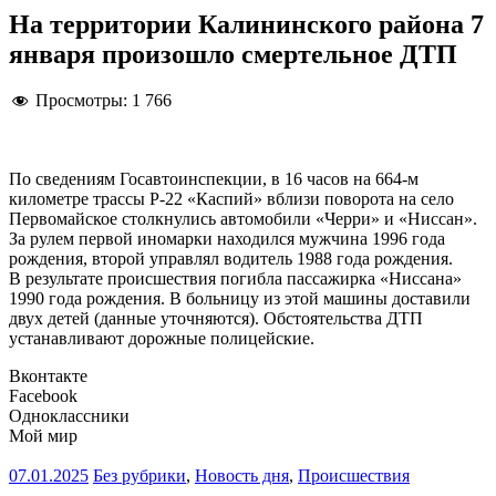
На территории Калининского района 7
января произошло смертельное ДТП
Просмотры:
1 766
По сведениям Госавтоинспекции, в 16 часов на 664-м
километре трассы Р-22 «Каспий» вблизи поворота на село
Первомайское столкнулись автомобили «Черри» и «Ниссан».
За рулем первой иномарки находился мужчина 1996 года
рождения, второй управлял водитель 1988 года рождения.
В результате происшествия погибла пассажирка «Ниссана»
1990 года рождения. В больницу из этой машины доставили
двух детей (данные уточняются). Обстоятельства ДТП
устанавливают дорожные полицейские.
Вконтакте
Facebook
Одноклассники
Мой мир
07.01.2025
Без рубрики
,
Новость дня
,
Происшествия