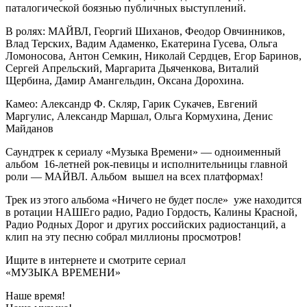
паталогической боязнью публичных выступлений.
В ролях: МАЙВЛ, Георгий Шиханов, Феодор Овчинников,
Влад Терских, Вадим Адаменко, Екатерина Гусева, Ольга
Ломоносова, Антон Семкин, Николай Сердцев, Егор Баринов,
Сергей Апрельский, Маргарита Дьяченкова, Виталий
Щербина, Дамир Амангельдин, Оксана Дорохина.
Камео: Александр Ф. Скляр, Гарик Сукачев, Евгений
Маргулис, Александр Маршал, Ольга Кормухина, Денис
Майданов
Саундтрек к сериалу «Музыка Времени» — одноименный
альбом 16-летней рок-певицы и исполнительницы главной
роли — МАЙВЛ. Альбом вышел на всех платформах!
Трек из этого альбома «Ничего не будет после» уже находится
в ротации НАШЕго радио, Радио Гордость, Калины Красной,
Радио Родных Дорог и других российских радиостанций, а
клип на эту песню собрал миллионы просмотров!
Ищите в интернете и смотрите сериал
«МУЗЫКА ВРЕМЕНИ»
Наше время!