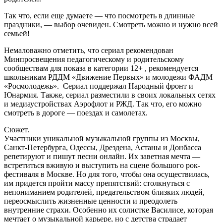
Так что, если еще думаете — что посмотреть в длинные
праздники, — выбор очевиден. Смотреть можно и нужно всей
семьей!
Немаловажно отметить, что сериал рекомендован
Минпросвещения педагогическому и родительскому
сообществам для показа в категории 12+ , рекомендуется
школьникам РДДМ «Движение Первых» и молодежи ФАДМ
«Росмолодежь». Сериал поддержал Народный фронт и
Юнармия. Также, сериал разместили в своих локальных сетях
и медиаустройствах Аэрофлот и РЖД. Так что, его можно
смотреть в дороге — поездах и самолетах.
Сюжет.
Участники уникальной музыкальной группы из Москвы,
Санкт-Петербурга, Одессы, Дрездена, Астаны и Донбасса
репетируют и пишут песни онлайн. Их заветная мечта —
встретиться вживую и выступить на сцене большого рок-
фестиваля в Москве. Но для того, чтобы она осуществилась,
им придется пройти массу препятствий: столкнуться с
непониманием родителей, предательством близких людей,
переосмыслить жизненные ценности и преодолеть
внутренние страхи. Особенно их солистке Василисе, которая
мечтает о музыкальной карьере, но с детства страдает