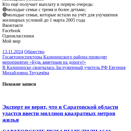
Кто ещё получает выплату в первую очередь:
🔵молодые семьи с тремя и более детьми;
🔵молодые семьи, которые встали на учёт для улучшения
жилищных условий до 1 марта 2005 года
Вконтакте
Facebook
Одноклассники
Мой мир
13.11.2024
Общество
Навигация
Госавтоинспекторы Калининского района проводят
мероприятие «Будь заметным на дороге!»
по
В Калининске скончалась Заслуженный учитель РФ Евгения
записям
Михайловна Трухачёва
Похожие записи
Эксперт не верит, что в Саратовской области
удастся ввести миллион квадратных метров
жилья