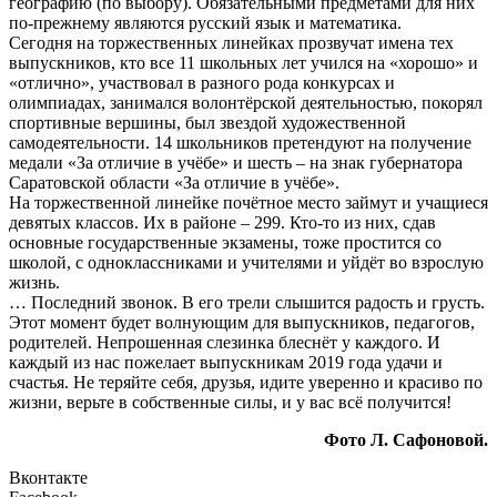
географию (по выбору). Обязательными предметами для них
по-прежнему являются русский язык и математика.
Сегодня на торжественных линейках прозвучат имена тех
выпускников, кто все 11 школьных лет учился на «хорошо» и
«отлично», участвовал в разного рода конкурсах и
олимпиадах, занимался волонтёрской деятельностью, покорял
спортивные вершины, был звездой художественной
самодеятельности. 14 школьников претендуют на получение
медали «За отличие в учёбе» и шесть – на знак губернатора
Саратовской области «За отличие в учёбе».
На торжественной линейке почётное место займут и учащиеся
девятых классов. Их в районе – 299. Кто-то из них, сдав
основные государственные экзамены, тоже простится со
школой, с одноклассниками и учителями и уйдёт во взрослую
жизнь.
… Последний звонок. В его трели слышится радость и грусть.
Этот момент будет волнующим для выпускников, педагогов,
родителей. Непрошенная слезинка блеснёт у каждого. И
каждый из нас пожелает выпускникам 2019 года удачи и
счастья. Не теряйте себя, друзья, идите уверенно и красиво по
жизни, верьте в собственные силы, и у вас всё получится!
Фото Л. Сафоновой.
Вконтакте