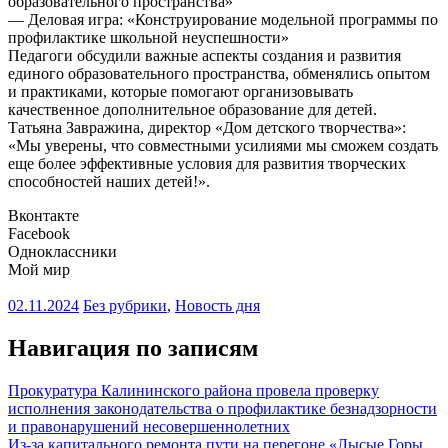
образовательного пространства»
— Деловая игра: «Конструирование модельной программы по
профилактике школьной неуспешности»
Педагоги обсудили важные аспекты создания и развития
единого образовательного пространства, обменялись опытом
и практиками, которые помогают организовывать
качественное дополнительное образование для детей.
Татьяна Завражина, директор «Дом детского творчества»:
«Мы уверены, что совместными усилиями мы сможем создать
еще более эффективные условия для развития творческих
способностей наших детей!».
Вконтакте
Facebook
Одноклассники
Мой мир
02.11.2024
Без рубрики
,
Новость дня
Навигация по записям
Прокуратура Калининского района провела проверку
исполнения законодательства о профилактике безнадзорности
и правонарушений несовершеннолетних
Из-за капитального ремонта пути на перегоне «Лысые Горы