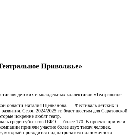
«Театральное Приволжье»
естиваля детских и молодежных коллективов «Театральное
кой области Наталия Щелканова. — Фестиваль детских и
азвития. Сезон 2024/2025 гг. будет шестым для Саратовской
оторые искренне любят театр.
валь среди субъектов ПФО — более 170. В проекте приняли
компании приняли участие более двух тысяч человек.
е», который проводится под патронатом полномочного