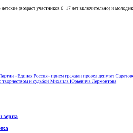
детские (возраст участников 6−17 лет включительно) и молодеж
Партии «Единая Россия» прием граждан провел депутат Сарато
с творчеством и судьбой Михаила Юрьевича Лермонтова
н зерна
ика