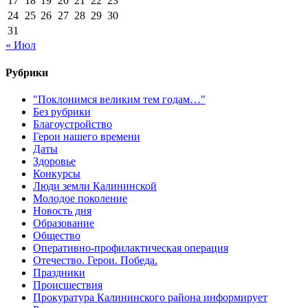
17
18
19
20
21
22
23
24
25
26
27
28
29
30
31
« Июл
Рубрики
"Поклонимся великим тем годам…"
Без рубрики
Благоустройство
Герои нашего времени
Даты
Здоровье
Конкурсы
Люди земли Калининской
Молодое поколение
Новость дня
Образование
Общество
Оперативно-профилактическая операция
Отечество. Герои. Победа.
Праздники
Происшествия
Прокуратура Калининского района информирует