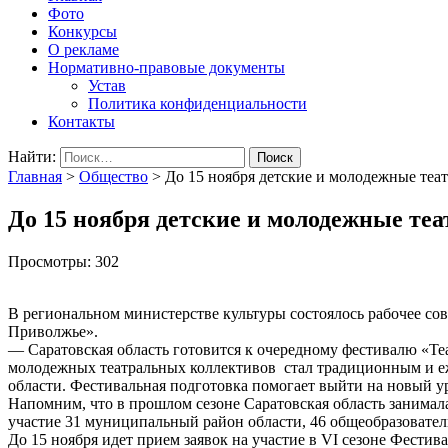
Фото
Конкурсы
О рекламе
Нормативно-правовые документы
Устав
Политика конфиденциальности
Контакты
Найти:
Главная
>
Общество
>
До 15 ноября детские и молодежные теа
До 15 ноября детские и молодежные те
Просмотры:
302
В региональном министерстве культуры состоялось рабочее со
Приволжье».
— Саратовская область готовится к очередному фестивалю «Т
молодежных театральных коллективов стал традиционным и еже
области. Фестивальная подготовка помогает выйти на новый ур
Напомним, что в прошлом сезоне Саратовская область занимал
участие 31 муниципальный район области, 46 общеобразователь
До 15 ноября идет прием заявок на участие в VI сезоне Фест