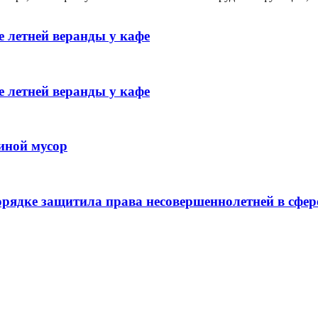
 летней веранды у кафе
 летней веранды у кафе
иной мусор
рядке защитила права несовершеннолетней в сфер