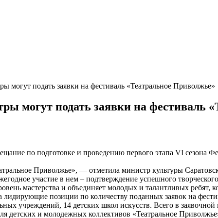
тры могут подать заявки на фестиваль «Театральное Приволжье»
атры могут подать заявки на фестиваль 
вещание по подготовке и проведению первого этапа VI сезона Ф
еатральное Приволжье», — отметила министр культуры Саратовс
годное участие в нем – подтверждение успешного творческого р
овень мастерства и объединяет молодых и талантливых ребят, к
а лидирующие позиции по количеству поданных заявок на фести
ных учреждений, 14 детских школ искусств. Всего в заявочной 
иваля детских и молодежных коллективов «Театральное Приволжь