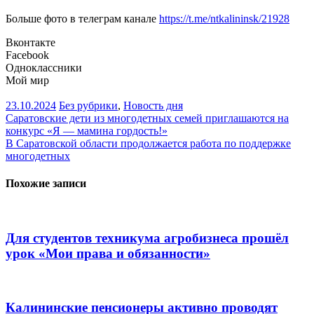
Больше фото в телеграм канале
https://t.me/ntkalininsk/21928
Вконтакте
Facebook
Одноклассники
Мой мир
23.10.2024
Без рубрики
,
Новость дня
Навигация
Саратовские дети из многодетных семей приглашаются на
конкурс «Я — мамина гордость!»
по
В Саратовской области продолжается работа по поддержке
записям
многодетных
Похожие записи
Для студентов техникума агробизнеса прошёл
урок «Мои права и обязанности»
Калининские пенсионеры активно проводят