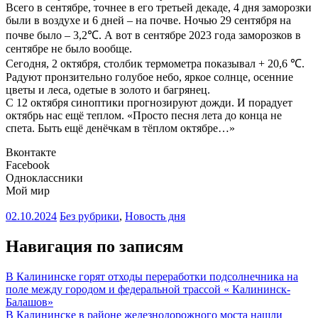
Всего в сентябре, точнее в его третьей декаде, 4 дня заморозки
были в воздухе и 6 дней – на почве. Ночью 29 сентября на
почве было – 3,2℃. А вот в сентябре 2023 года заморозков в
сентябре не было вообще.
Сегодня, 2 октября, столбик термометра показывал + 20,6 ℃.
Радуют пронзительно голубое небо, яркое солнце, осенние
цветы и леса, одетые в золото и багрянец.
С 12 октября синоптики прогнозируют дожди. И порадует
октябрь нас ещё теплом. «Просто песня лета до конца не
спета. Быть ещё денёчкам в тёплом октябре…»
Вконтакте
Facebook
Одноклассники
Мой мир
02.10.2024
Без рубрики
,
Новость дня
Навигация по записям
В Калининске горят отходы переработки подсолнечника на
поле между городом и федеральной трассой « Калининск-
Балашов»
В Калининске в районе железнодорожного моста нашли