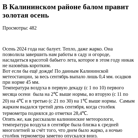
В Калининском районе балом правит
золотая осень
Просмотры:
482
Осень 2024 года нас балует. Тепло, даже жарко. Она
позволила завершить нам работы в саду и огороде,
насладиться красотой бабьего лета, которое в этом году никак
не назовёшь коротким.
Вот если бы ещё дождя! По данным Калининской
метеостанции, за весь сентябрь выпало лишь 0,4 мм. осадков
при норме 45 мм.
Температура воздуха в первую декаду (с 1 по 10) первого
месяца осени была на 2℃ выше нормы, во вторую (с 11 по
20) на 4℃ и в третью (с 21 по 30) на 1℃ выше нормы. Самым
жарким выдался третий день сентября, когда столбик
термометра поднялся до отметки 28,4℃.
Опять же, как рассказали калининские метеорологи,
температура воздуха в сентябре была близка к средней
многолетней за счёт того, что днем было жарко, а ночью
столбик термометра заметно опускался вниз.