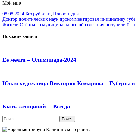
Мой мир
08.08.2024
Без рубрики
,
Новость дня
Навигация
Доктор политических наук прокомментировал инициативу губе
Жители Озёрского муниципального образования получили благ
по
записям
Похожие записи
Её мечта – Олимпиада-2024
Юная художница Виктория Комарова – Губернато
Быть женщиной… Всегда…
Найти: