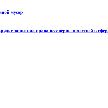
иной мусор
рядке защитила права несовершеннолетней в сфер