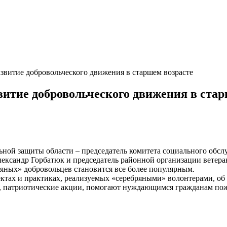
звитие добровольческого движения в старшем возрасте
витие добровольческого движения в стар
льной защиты области – председатель комитета социального обс
ександр Горбатюк и председатель районной организации ветер
яных» добровольцев становится все более популярным.
ктах и практиках, реализуемых «серебряными» волонтерами, об
, патриотические акции, помогают нуждающимся гражданам пожи