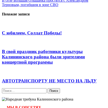
В селе Большая Ольшанка простятся с Александром
записям
Терновым, погибшим в зоне СВО
Похожие записи
С юбилеем, Солдат Победы!
В свой праздник работники культуры
Калининского района были зрителями
концертной программы
АВТОТРАНСПОРТУ НЕ МЕСТО НА ЛЬДУ
Найти:
МЫ В СОЦСЕТЯХ