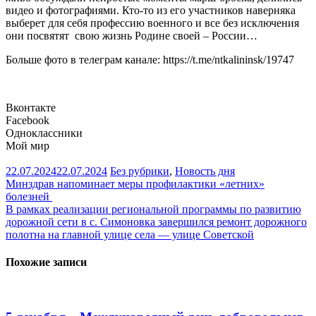
видео и фотографиями. Кто-то из его участников наверняка
выберет для себя профессию военного и все без исключения
они посвятят свою жизнь Родине своей – России…
Больше фото в телеграм канале: https://t.me/ntkalininsk/19747
Вконтакте
Facebook
Одноклассники
Мой мир
22.07.2024
22.07.2024
Без рубрики
,
Новость дня
Навигация
Минздрав напоминает меры профилактики «летних»
болезней
по
В рамках реализации региональной программы по развитию
записям
дорожной сети в с. Симоновка завершился ремонт дорожного
полотна на главной улице села — улице Советской
Похожие записи