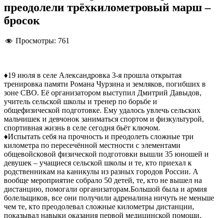
преодолели трёхкилометровый марш –
бросок
Просмотры:
761
♦️19 июля в селе Александровка 3-я прошла открытая
тренировка памяти Романа Чурзина и земляков, погибших в
зоне СВО. Её организатором выступил Дмитрий Давыдов,
учитель сельской школы и тренер по борьбе и
общефизической подготовке. Ему удалось увлечь сельских
мальчишек и девчонок заниматься спортом и физкультурой,
спортивная жизнь в селе сегодня бьёт ключом.
♦️Испытать себя на прочность и преодолеть сложные три
километра по пересечённой местности с элементами
общевойсковой физической подготовки вышли 35 юношей и
девушек – учащиеся сельской школы и те, кто приехал к
родственникам на каникулы из разных городов России. А
вообще мероприятие собрало 50 детей, те, кто не вышел на
дистанцию, помогали организаторам.Большой была и армия
болельщиков, все они получили адреналина ничуть не меньше
чем те, кто преодолевал сложные километры дистанции,
показывал навыки оказания первой медицинской помощи,