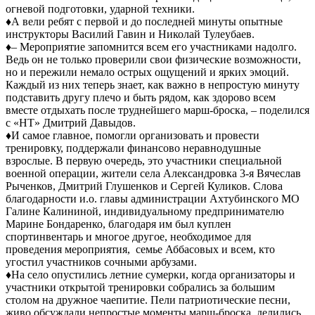
огневой подготовки, ударной техники.
♦️А вели ребят с первой и до последней минуты опытные
инструкторы Василий Гавин и Николай Тулеубаев.
♦️– Мероприятие запомнится всем его участниками надолго.
Ведь он не только проверили свои физические возможности,
но и пережили немало острых ощущений и ярких эмоций.
Каждый из них теперь знает, как важно в непростую минуту
подставить другу плечо и быть рядом, как здорово всем
вместе отдыхать после труднейшего марш-броска, – поделился
с «НТ» Дмитрий Давыдов.
♦️И самое главное, помогли организовать и провести
тренировку, поддержали финансово неравнодушные
взрослые. В первую очередь, это участники специальной
военной операции, жители села Александровка 3-я Вячеслав
Рыченков, Дмитрий Глушенков и Сергей Куликов. Слова
благодарности и.о. главы администрации Ахтубинского МО
Галине Калининой, индивидуальному предпринимателю
Марине Бондаренко, благодаря им был куплен
спортинвентарь и многое другое, необходимое для
проведения мероприятия, семье Аббасовых и всем, кто
угостил участников сочными арбузами.
♦️На село опустились летние сумерки, когда организаторы и
участники открытой тренировки собрались за большим
столом на дружное чаепитие. Пели патриотические песни,
живо обсуждали непростые моменты марш-броска, делились