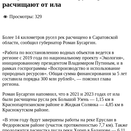
расчищают от ила
Просмотры:
329
Более 14 километров русел рек расчищено в Саратовской
области, сообщил губернатор Роман Бусаргин.
«Работа по восстановлению водных объектов ведется в
регионе с 2019 года по национальному проекту «Экология»,
инициированному президентом Владимиром Путиным, и в
рамках госпрограммы «Воспроизводство и использование
природных ресурсов». Общая сумма финансирования за 5 лет
составила порядка 300 млн рублей», — пояснил глава
региона.
Роман Бусаргин напомнил, что в 2021 и 2023 годах от ила
были расчищены русла рек Большой Узень — 1,15 км в
Краснопартизанском районе и Жидкая Солянка — 4,85 км в
Краснокутском районе.
«В этом году будут завершены работы на реке Еруслан в
Федоровском районе (участок протяженностью 7,7 км). Также
продолжится расчистка русла реки Хопер в Балашове — 6,11