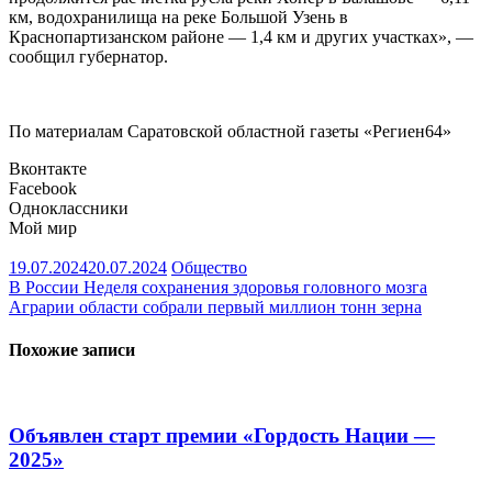
км, водохранилища на реке Большой Узень в
Краснопартизанском районе — 1,4 км и других участках», —
сообщил губернатор.
По материалам Саратовской областной газеты «Региен64»
Вконтакте
Facebook
Одноклассники
Мой мир
19.07.2024
20.07.2024
Общество
Навигация
В России Неделя сохранения здоровья головного мозга
Аграрии области собрали первый миллион тонн зерна
по
записям
Похожие записи
Объявлен старт премии «Гордость Нации —
2025»