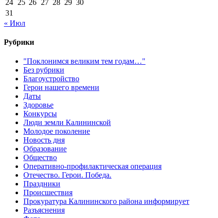
24
25
26
27
28
29
30
31
« Июл
Рубрики
"Поклонимся великим тем годам…"
Без рубрики
Благоустройство
Герои нашего времени
Даты
Здоровье
Конкурсы
Люди земли Калининской
Молодое поколение
Новость дня
Образование
Общество
Оперативно-профилактическая операция
Отечество. Герои. Победа.
Праздники
Происшествия
Прокуратура Калининского района информирует
Разъяснения