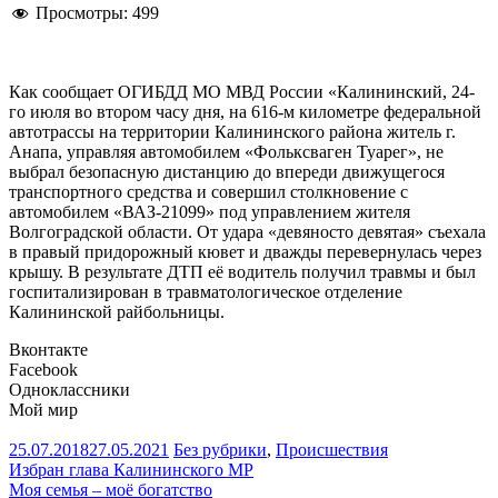
Просмотры:
499
Как сообщает ОГИБДД МО МВД России «Калининский, 24-
го июля во втором часу дня, на 616-м километре федеральной
автотрассы на территории Калининского района житель г.
Анапа, управляя автомобилем «Фольксваген Туарег», не
выбрал безопасную дистанцию до впереди движущегося
транспортного средства и совершил столкновение с
автомобилем «ВАЗ-21099» под управлением жителя
Волгоградской области. От удара «девяносто девятая» съехала
в правый придорожный кювет и дважды перевернулась через
крышу. В результате ДТП её водитель получил травмы и был
госпитализирован в травматологическое отделение
Калининской райбольницы.
Вконтакте
Facebook
Одноклассники
Мой мир
25.07.2018
27.05.2021
Без рубрики
,
Происшествия
Навигация
Избран глава Калининского МР
Моя семья – моё богатство