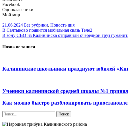
Facebook
Одноклассники
Мой мир
21.06.2024
Без рубрики
,
Новость дня
Навигация
В Салтыково появится мобильная связь Теле2
В зону СВО из Калининска отправили очередной груз гумани
по
записям
Похожие записи
Калининские школьники празднуют юбилей «К
Ученики калининской средней школы №1 приняли 
Как можно быстро разблокировать приостановле
Найти: