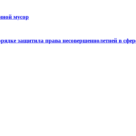
иной мусор
рядке защитила права несовершеннолетней в сфер