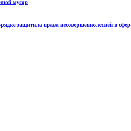
иной мусор
рядке защитила права несовершеннолетней в сфер