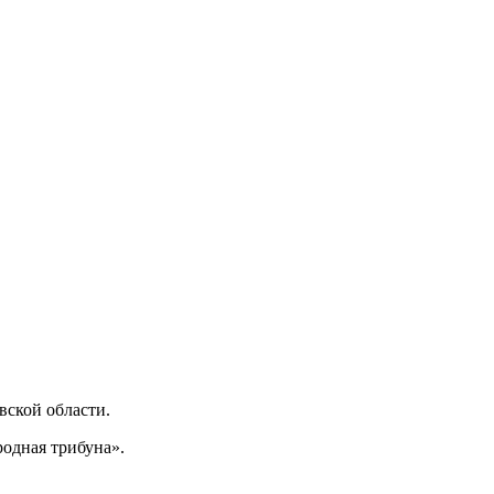
ской области.
одная трибуна».