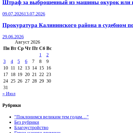
Штраф за выброшенный из машины окурок или 
09.07.2026
13.07.2026
Прокуратура Калининского района в судебном по
29.06.2026
Август 2026
Пн
Вт
Ср
Чт
Пт
Сб
Вс
1
2
3
4
5
6
7
8
9
10
11
12
13
14
15
16
17
18
19
20
21
22
23
24
25
26
27
28
29
30
31
« Июл
Рубрики
"Поклонимся великим тем годам…"
Без рубрики
Благоустройство
Герои нашего времени