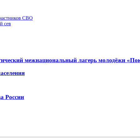
 участников СВО
й сев
иотический межнациональный лагерь молодёжи «По
населения
а России