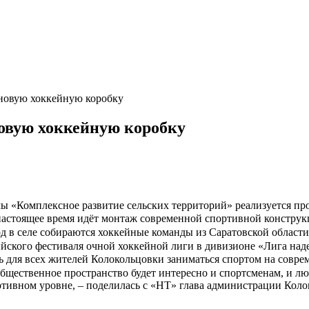
 новую хоккейную коробку
новую хоккейную коробку
мы «Комплексное развитие сельских территорий» реализуется п
 настоящее время идёт монтаж современной спортивной конструк
од в селе собираются хоккейные команды из Саратовской област
ийского фестиваля очной хоккейной лиги в дивизионе «Лига на
ть для всех жителей Колокольцовки заниматься спортом на совр
 общественное пространство будет интересно и спортсменам, и 
ортивном уровне, – поделилась с «НТ» глава администрации Ко