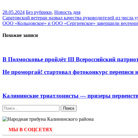
28.05.2024
Без рубрики
,
Новость дня
Навигация
Саратовский ветеран назвал качества руководителей из числа
ООО «Кольцовское» и ООО «Сергиевское» завершили весенни
по
записям
Похожие записи
В Подмосковье пройдёт III Всероссийский патр
Не проморгай! стартовал фотоконкурс переписи 
Калининские триатлонисты — призеры первенств
Найти:
МЫ В СОЦСЕТЯХ