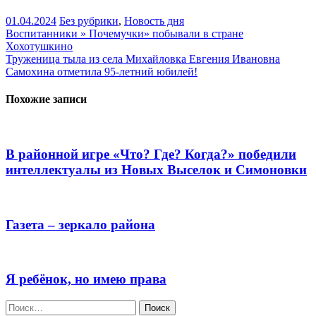
01.04.2024
Без рубрики
,
Новость дня
Навигация
Воспитанники » Почемучки» побывали в стране
Хохотушкино
по
Труженица тыла из села Михайловка Евгения Ивановна
записям
Самохина отметила 95-летний юбилей!
Похожие записи
В районной игре «Что? Где? Когда?» победили
интеллектуалы из Новых Выселок и Симоновки
Газета – зеркало района
Я ребёнок, но имею права
Найти: