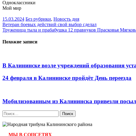
Одноклассники
Мой мир
15.03.2024
Без рубрики
,
Новость дня
Навигация
Ветеран боевых действий свой выбор сделал
Труженица тыла и прабабушка 12 правнуков Прасковья Мягков
по
записям
Похожие записи
В Калининске возле учреждений образования ус
24 февраля в Калининске пройдёт День переезда
Мобилизованным из Калининска привезли посылк
Найти:
МЫ В СОЦСЕТЯХ