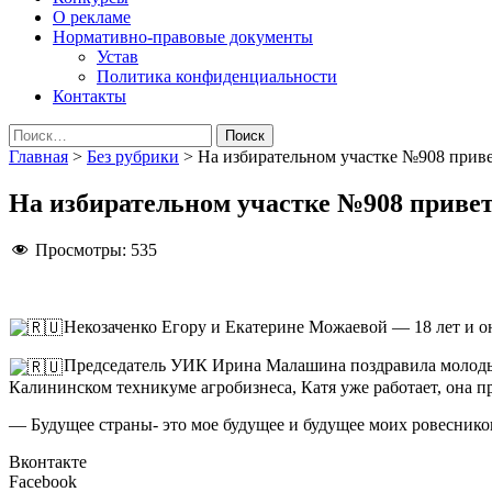
О рекламе
Нормативно-правовые документы
Устав
Политика конфиденциальности
Контакты
Найти:
Главная
>
Без рубрики
>
На избирательном участке №908 прив
На избирательном участке №908 приве
Просмотры:
535
Некозаченко Егору и Екатерине Можаевой — 18 лет и о
Председатель УИК Ирина Малашина поздравила молоды
Калининском техникуме агробизнеса, Катя уже работает, она п
— Будущее страны- это мое будущее и будущее моих ровесников
Вконтакте
Facebook