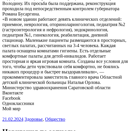
Володину. Их просьба была поддержана, реконструкция
проходила под непосредственным контролем губернатора
Романа Бусаргина.
«В новом здании работают девять клинических отделений:
приемное, неврология, оториноларингология, педиатрия №2
(гастроэнтерология и нефрология), эндокринология,
педиатрия №1, гинекология, реабилитация, дневной
стационар. Маленькие пациенты размещаются в просторных,
светлых палатах, рассчитанных на 3-4 человека. Каждая
палата оснащена комнатами гигиены. Есть отдельные
комфортные палаты для детей-инвалидов. Работает
просторная и яркая игровая комната. Созданы все условия для
того, чтобы дети чувствовали себя комфортно, не боялись
никаких процедур и быстрее выздоравливали», —
прокомментировала заместитель главного врача Областной
детской клинической больницы Наталья Орлова.
Министерство здравоохранения Саратовской области
Вконтакте
Facebook
Одноклассники
Мой мир
21.02.2024
Здоровье
,
Общество