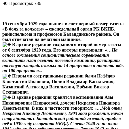
Просмотры:
736
19 сентября 1929 года вышел в свет первый номер газеты
«В боях за колхозы» – еженедельный орган РК ВКПБ,
райисполкома и профсоюзов Баландинского района. Он
был отпечатан на печатной машинке.
В архиве редакции сохранился второй номер газеты
от 6 сентября 1929 года. Его авторы призывали: «…
На
основе оживления социалистического соревнования
выполнить план осенней посевной кампании, расширить
посевную площадь озимых на 14 процентов и поднять зябь
на 100 процентов».
Первыми сотрудниками редакции были Нефёдов
Константин Иванович, Полин Владимир Васильевич,
Казанский Александр Васильевич, Ерёмин Виктор
Степанович.
В архиве редакции хранятся воспоминания Азы
Никаноровны Некрасовой, дочери Некрасова Никанора
Леонтьевича. В них в частности говорится:
«…Мой отец
Некрасов Никанор Леонтьевич, 1903 года рождения, начал
сотрудничать с Баландинской районной газетой, придя в
неё в 1939 году из органов НКВД. С лета 1940-го по июнь
1942 года он был редактором газеты. Летом 1942-го был