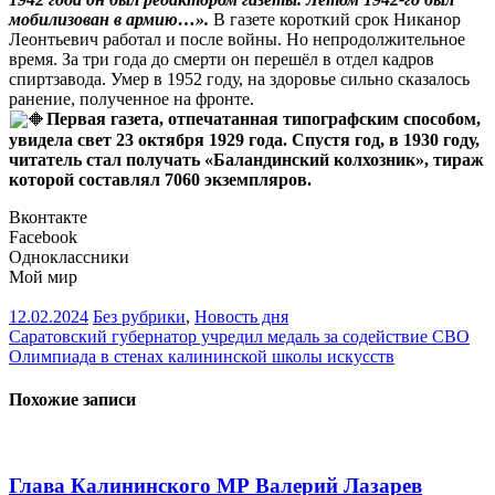
мобилизован в армию…».
В газете короткий срок Никанор
Леонтьевич работал и после войны. Но непродолжительное
время. За три года до смерти он перешёл в отдел кадров
спиртзавода. Умер в 1952 году, на здоровье сильно сказалось
ранение, полученное на фронте.
Первая газета, отпечатанная типографским способом,
увидела свет 23 октября 1929 года. Спустя год, в 1930 году,
читатель стал получать «Баландинский колхозник», тираж
которой составлял 7060 экземпляров.
Вконтакте
Facebook
Одноклассники
Мой мир
12.02.2024
Без рубрики
,
Новость дня
Навигация
Саратовский губернатор учредил медаль за содействие СВО
Олимпиада в стенах калининской школы искусств
по
записям
Похожие записи
Глава Калининского МР Валерий Лазарев