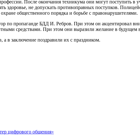
 профессии. После окончания техникума они могут поступить в у
лять здоровье, не допускать противоправных поступков. Полице
 охране общественного порядка и борьбе с правонарушителями.
р по пропаганде БДД И. Ребров. При этом он акцентировал вн
ртными средствами. При этом они выразили желание в будущем в
, а в заключение поздравили их с праздником.
стер цифрового общения»