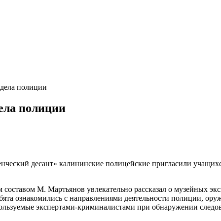
тдела полиции
дела полиции
енческий десант» калининские полицейские пригласили учащихс
м составом М. Мартьянов увлекательно рассказал о музейных эк
ебята ознакомились с направлениями деятельности полиции, ору
пользуемые экспертами-криминалистами при обнаружении следо