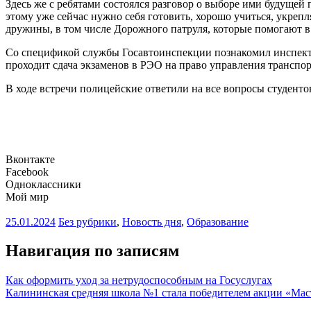
Здесь же с ребятами состоялся разговор о выборе ими будущей
этому уже сейчас нужно себя готовить, хорошо учиться, укреп
дружины, в том числе Дорожного патруля, которые помогают в
Со спецификой службы Госавтоинспекции познакомил инспекто
проходит сдача экзаменов в РЭО на право управления транспо
В ходе встречи полицейские ответили на все вопросы студентов
Вконтакте
Facebook
Одноклассники
Мой мир
25.01.2024
Без рубрики
,
Новость дня
,
Образование
Навигация по записям
Как оформить уход за нетрудоспособным на Госуслугах
Калининская средняя школа №1 стала победителем акции «Ма