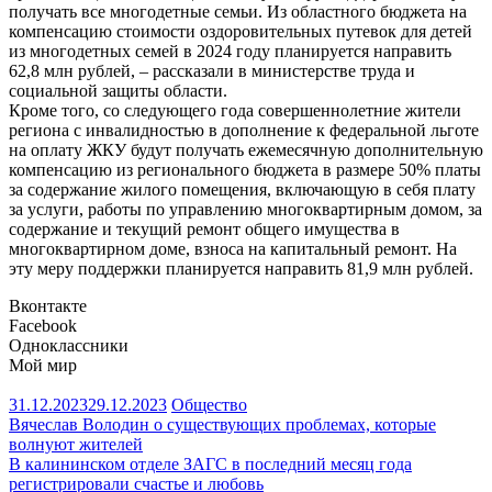
получать все многодетные семьи. Из областного бюджета на
компенсацию стоимости оздоровительных путевок для детей
из многодетных семей в 2024 году планируется направить
62,8 млн рублей, – рассказали в министерстве труда и
социальной защиты области.
Кроме того, со следующего года совершеннолетние жители
региона с инвалидностью в дополнение к федеральной льготе
на оплату ЖКУ будут получать ежемесячную дополнительную
компенсацию из регионального бюджета в размере 50% платы
за содержание жилого помещения, включающую в себя плату
за услуги, работы по управлению многоквартирным домом, за
содержание и текущий ремонт общего имущества в
многоквартирном доме, взноса на капитальный ремонт. На
эту меру поддержки планируется направить 81,9 млн рублей.
Вконтакте
Facebook
Одноклассники
Мой мир
31.12.2023
29.12.2023
Общество
Навигация
Вячеслав Володин о существующих проблемах, которые
волнуют жителей
по
В калининском отделе ЗАГС в последний месяц года
записям
регистрировали счастье и любовь