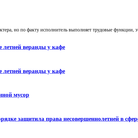
ктера, но по факту исполнитель выполняет трудовые функции, э
 летней веранды у кафе
 летней веранды у кафе
иной мусор
рядке защитила права несовершеннолетней в сфер