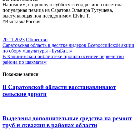
Напомним, в прошлую субботу стенд региона посетила
популярная певица из Саратова Эльвира Тугушева,
выступающая под псевдонимом Elvira T.
#ВыставкаРоссия
20.11.2023
Общество
Навигация
Саратовская область в десятке лидеров Всероссийской акции
по сбору макулатуры «БумБатл»
по
В Калининской библиотеке прошло осеннее первенство
записям
района по шахматам
Похожие записи
В Саратовской области восстанавливают
сельские дороги
Выделены дополнительные средства на ремонт
труб и скважин в районах области