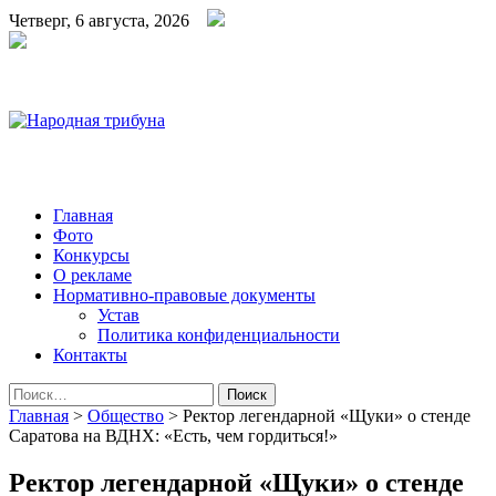
Четверг, 6 августа, 2026
Народная трибуна
Калининская районная газета
Главная
Фото
Конкурсы
О рекламе
Нормативно-правовые документы
Устав
Политика конфиденциальности
Контакты
Найти:
Главная
>
Общество
>
Ректор легендарной «Щуки» о стенде
Саратова на ВДНХ: «Есть, чем гордиться!»
Ректор легендарной «Щуки» о стенде