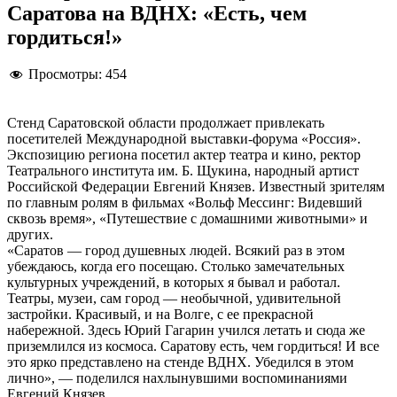
Саратова на ВДНХ: «Есть, чем
гордиться!»
Просмотры:
454
Стенд Саратовской области продолжает привлекать
посетителей Международной выставки-форума «Россия».
Экспозицию региона посетил актер театра и кино, ректор
Театрального института им. Б. Щукина, народный артист
Российской Федерации Евгений Князев. Известный зрителям
по главным ролям в фильмах «Вольф Мессинг: Видевший
сквозь время», «Путешествие с домашними животными» и
других.
«Саратов — город душевных людей. Всякий раз в этом
убеждаюсь, когда его посещаю. Столько замечательных
культурных учреждений, в которых я бывал и работал.
Театры, музеи, сам город — необычной, удивительной
застройки. Красивый, и на Волге, с ее прекрасной
набережной. Здесь Юрий Гагарин учился летать и сюда же
приземлился из космоса. Саратову есть, чем гордиться! И все
это ярко представлено на стенде ВДНХ. Убедился в этом
лично», — поделился нахлынувшими воспоминаниями
Евгений Князев.