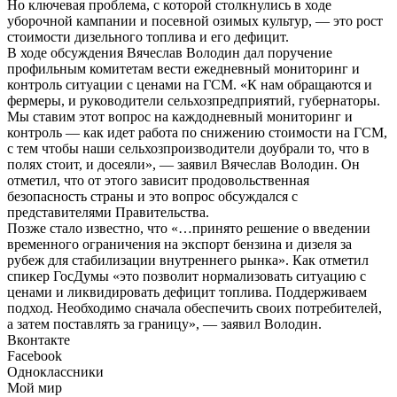
Но ключевая проблема, с которой столкнулись в ходе
уборочной кампании и посевной озимых культур, — это рост
стоимости дизельного топлива и его дефицит.
В ходе обсуждения Вячеслав Володин дал поручение
профильным комитетам вести ежедневный мониторинг и
контроль ситуации с ценами на ГСМ. «К нам обращаются и
фермеры, и руководители сельхозпредприятий, губернаторы.
Мы ставим этот вопрос на каждодневный мониторинг и
контроль — как идет работа по снижению стоимости на ГСМ,
с тем чтобы наши сельхозпроизводители доубрали то, что в
полях стоит, и досеяли», — заявил Вячеслав Володин. Он
отметил, что от этого зависит продовольственная
безопасность страны и это вопрос обсуждался с
представителями Правительства.
Позже стало известно, что «…принято решение о введении
временного ограничения на экспорт бензина и дизеля за
рубеж для стабилизации внутреннего рынка». Как отметил
спикер ГосДумы «это позволит нормализовать ситуацию с
ценами и ликвидировать дефицит топлива. Поддерживаем
подход. Необходимо сначала обеспечить своих потребителей,
а затем поставлять за границу», — заявил Володин.
Вконтакте
Facebook
Одноклассники
Мой мир