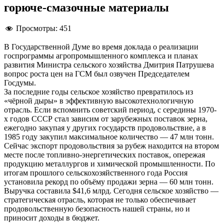
горюче-смазочные материалы
Просмотры:
451
В Государственной Думе во время доклада о реализации
госпрограммы агропромышленного комплекса и планах
развития Министра сельского хозяйства Дмитрия Патрушева
вопрос роста цен на ГСМ был озвучен Председателем
Госдумы.
За последние годы сельское хозяйство превратилось из
«чёрной дыры» в эффективную высокотехнологичную
отрасль. Если вспомнить советский период, с середины 1970-
х годов СССР стал зависим от зарубежных поставок зерна,
ежегодно закупая у других государств продовольствие, а в
1985 году закупил максимальное количество — 47 млн тонн.
Сейчас экспорт продовольствия за рубеж находится на втором
месте после топливно-энергетических поставок, опережая
продукцию металлургов и химической промышленности. По
итогам прошлого сельскохозяйственного года Россия
установила рекорд по объёму продажи зерна — 60 млн тонн.
Выручка составила $41,6 млрд. Сегодня сельское хозяйство —
стратегическая отрасль, которая не только обеспечивает
продовольственную безопасность нашей страны, но и
приносит доходы в бюджет.