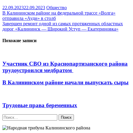
22.09.2023
22.09.2023
Общество
Навигация
В Калининском районе на федеральной трассе «Волга»
отправила «Ауди» в столб
по
Завершен ремонт одной из самых протяженных областных
записям
дорог «Калининск — Широкий Уступ — Екатериновка»
Похожие записи
Участник СВО из Краснопартизанского района
трудоустроился медбратом
В Калининском районе начали выпускать сыры
Трудовые права беременных
Найти: