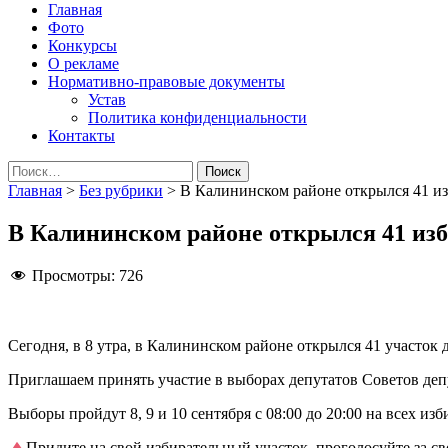
Народная трибуна
Калининская районная газета
Главная
Фото
Конкурсы
О рекламе
Нормативно-правовые документы
Устав
Политика конфиденциальности
Контакты
Найти:
Главная
>
Без рубрики
>
В Калининском районе открылся 41 и
В Калининском районе открылся 41 из
Просмотры:
726
Сегодня, в 8 утра, в Калининском районе открылся 41 участок
Приглашаем принять участие в выборах депутатов Советов де
Выборы пройдут 8, 9 и 10 сентября с 08:00 до 20:00 на всех из
Придите на свой избирательный участок, проголосуйте за с