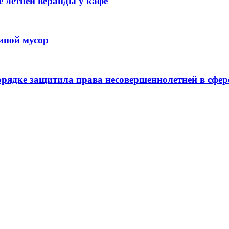
 летней веранды у кафе
иной мусор
рядке защитила права несовершеннолетней в сфер