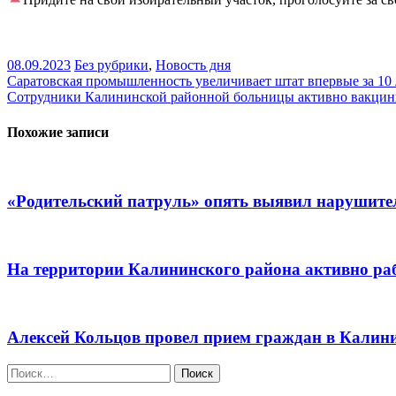
08.09.2023
Без рубрики
,
Новость дня
Навигация
Саратовская промышленность увеличивает штат впервые за 10
Сотрудники Калининской районной больницы активно вакцин
по
записям
Похожие записи
«Родительский патруль» опять выявил нарушите
На территории Калининского района активно ра
Алексей Кольцов провел прием граждан в Калин
Найти: