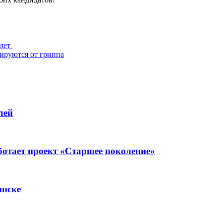
 лет
ируются от гриппа
лей
ботает проект «Старшее поколение»
инске