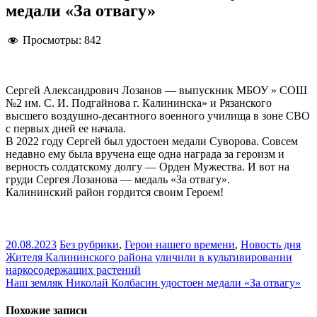
медали «За отвагу»
Просмотры:
842
Сергей Александрович Лозанов — выпускник МБОУ » СОШ
№2 им. С. И. Подгайнова г. Калининска» и Рязанского
высшего воздушно-десантного военного училища в зоне СВО
с первых дней ее начала.
В 2022 году Сергей был удостоен медали Суворова. Совсем
недавно ему была вручена еще одна награда за героизм и
верность солдатскому долгу — Орден Мужества. И вот на
груди Сергея Лозанова — медаль «За отвагу».
Калининский район гордится своим Героем!
20.08.2023
Без рубрики
,
Герои нашего времени
,
Новость дня
Навигация
Жителя Калининского района уличили в культивировании
наркосодержащих растений
по
Наш земляк Николай Колбасин удостоен медали «За отвагу»
записям
Похожие записи