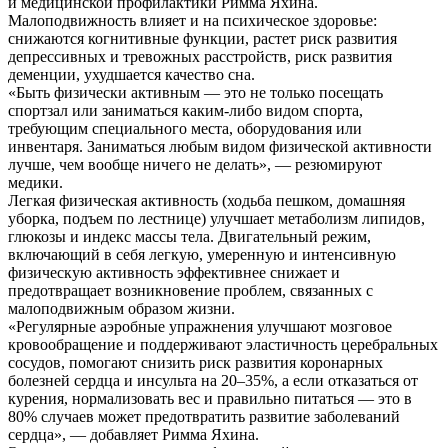
и медицинской профилактики Римма Яхина.
Малоподвижность влияет и на психическое здоровье:
снижаются когнитивные функции, растет риск развития
депрессивных и тревожных расстройств, риск развития
деменции, ухудшается качество сна.
«Быть физически активным — это не только посещать
спортзал или заниматься каким-либо видом спорта,
требующим специального места, оборудования или
инвентаря. Заниматься любым видом физической активности
лучше, чем вообще ничего не делать», — резюмируют
медики.
Легкая физическая активность (ходьба пешком, домашняя
уборка, подъем по лестнице) улучшает метаболизм липидов,
глюкозы и индекс массы тела. Двигательный режим,
включающий в себя легкую, умеренную и интенсивную
физическую активность эффективнее снижает и
предотвращает возникновение проблем, связанных с
малоподвижным образом жизни.
«Регулярные аэробные упражнения улучшают мозговое
кровообращение и поддерживают эластичность церебральных
сосудов, помогают снизить риск развития коронарных
болезней сердца и инсульта на 20–35%, а если отказаться от
курения, нормализовать вес и правильно питаться — это в
80% случаев может предотвратить развитие заболеваний
сердца», — добавляет Римма Яхина.