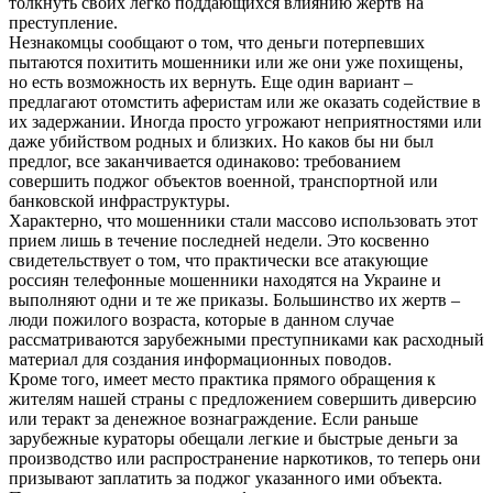
толкнуть своих легко поддающихся влиянию жертв на
преступление.
Незнакомцы сообщают о том, что деньги потерпевших
пытаются похитить мошенники или же они уже похищены,
но есть возможность их вернуть. Еще один вариант –
предлагают отомстить аферистам или же оказать содействие в
их задержании. Иногда просто угрожают неприятностями или
даже убийством родных и близких. Но каков бы ни был
предлог, все заканчивается одинаково: требованием
совершить поджог объектов военной, транспортной или
банковской инфраструктуры.
Характерно, что мошенники стали массово использовать этот
прием лишь в течение последней недели. Это косвенно
свидетельствует о том, что практически все атакующие
россиян телефонные мошенники находятся на Украине и
выполняют одни и те же приказы. Большинство их жертв –
люди пожилого возраста, которые в данном случае
рассматриваются зарубежными преступниками как расходный
материал для создания информационных поводов.
Кроме того, имеет место практика прямого обращения к
жителям нашей страны с предложением совершить диверсию
или теракт за денежное вознаграждение. Если раньше
зарубежные кураторы обещали легкие и быстрые деньги за
производство или распространение наркотиков, то теперь они
призывают заплатить за поджог указанного ими объекта.