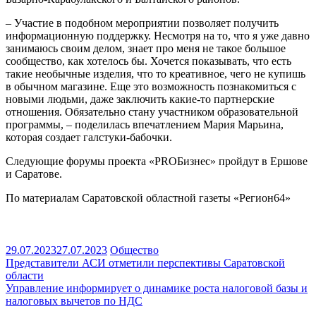
– Участие в подобном мероприятии позволяет получить
информационную поддержку. Несмотря на то, что я уже давно
занимаюсь своим делом, знает про меня не такое большое
сообщество, как хотелось бы. Хочется показывать, что есть
такие необычные изделия, что то креативное, чего не купишь
в обычном магазине. Еще это возможность познакомиться с
новыми людьми, даже заключить какие-то партнерские
отношения. Обязательно стану участником образовательной
программы, – поделилась впечатлением Мария Марьина,
которая создает галстуки-бабочки.
Следующие форумы проекта «PROБизнес» пройдут в Ершове
и Саратове.
По материалам Саратовской областной газеты «Регион64»
29.07.2023
27.07.2023
Общество
Навигация
Представители АСИ отметили перспективы Саратовской
области
по
Управление информирует о динамике роста налоговой базы и
записям
налоговых вычетов по НДС