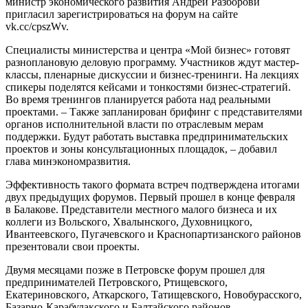
министр экономического развития Андрей Разборови
пригласил зарегистрироваться на форум на сайте
vk.cc/cpszWv.
Специалисты министерства и центра «Мой бизнес» готовят
разноплановую деловую программу. Участников ждут мастер-
классы, пленарные дискуссии и бизнес-тренинги. На лекциях
спикеры поделятся кейсами и тонкостями бизнес-стратегий.
Во время тренингов планируется работа над реальными
проектами. – Также запланирован брифинг с представителями
органов исполнительной власти по отраслевым мерам
поддержки. Будут работать выставка предпринимательских
проектов и зоны консультационных площадок, – добавил
глава минэкономразвития.
Эффективность такого формата встреч подтверждена итогами
двух предыдущих форумов. Первый прошел в конце февраля
в Балакове. Представители местного малого бизнеса и их
коллеги из Вольского, Хвалынского, Духовницкого,
Ивантеевского, Пугачевского и Краснопартизанского районов
презентовали свои проекты.
Двумя месяцами позже в Петровске форум прошел для
предпринимателей Петровского, Ртищевского,
Екатериновского, Аткарского, Татищевского, Новобурасского,
Базарно-Карабулакского и Балтайского районов.