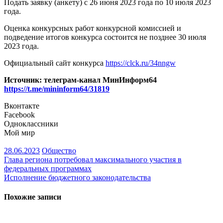
Подать заявку (анкету) с 26 июня 2023 года по 10 июля 2023
года.
Оценка конкурсных работ конкурсной комиссией и
подведение итогов конкурса состоится не позднее 30 июля
2023 года.
Официальный сайт конкурса
https://clck.ru/34nngw
Источник: телеграм-канал МинИнформ64
https://t.me/mininform64/31819
Вконтакте
Facebook
Одноклассники
Мой мир
28.06.2023
Общество
Навигация
Глава региона потребовал максимального участия в
федеральных программах
по
Исполнение бюджетного законодательства
записям
Похожие записи