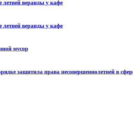
 летней веранды у кафе
 летней веранды у кафе
иной мусор
рядке защитила права несовершеннолетней в сфер