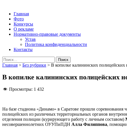
Народная трибуна
Калининская районная газета
Главная
Фото
Конкурсы
О рекламе
Нормативно-правовые документы
Устав
Политика конфиденциальности
Контакты
Найти:
Главная
>
Без рубрики
>
В копилке калининских полицейских н
В копилке калининских полицейских но
Просмотры:
1 432
На базе стадиона «Динамо» в Саратове прошли соревнования ч
полицейских из различных территориальных органов внутренн
отделения полиции (курирующего работу с личным составом)
несовершеннолетних ОУУПиПДН
Алла Филиппова
, помощн