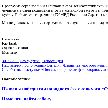
Программа соревнований включала в себя легкоатлетический к
чемпионата были подведены итоги в командном зачёте и в ли
кубком Победителя и грамотой ГУ МВД России по Саратовской 
Мы поздравляем наших спортсменов с заслуженными наградами
Вконтакте
Facebook
Одноклассники
Мой мир
30.05.2023
Без рубрики
,
Новость дня
Навигация
Наш земляк подполковник Виталий Ялынычев удостоен медали о
Самобытные частушки «Под язык» принесли фольклорному анс
по
записям
Похожие записи
Названы победители народного фотоконкурса «Ст
Помогите найти собаку