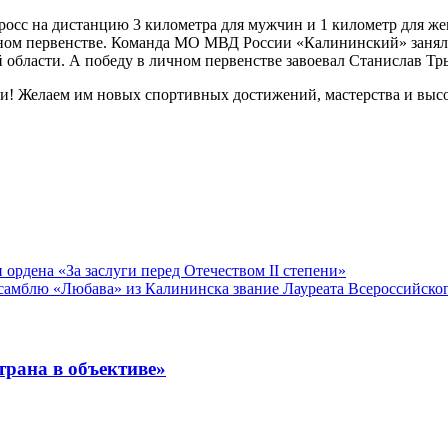
росс на дистанцию 3 километра для мужчин и 1 километр для же
чном первенстве. Команда МО МВД России «Калининский» заняла 
области. А победу в личном первенстве завоевал Станислав Тры
! Желаем им новых спортивных достижений, мастерства и высок
рдена «За заслуги перед Отечеством II степени»
амблю «Любава» из Калининска звание Лауреата Всероссийског
рана в объективе»