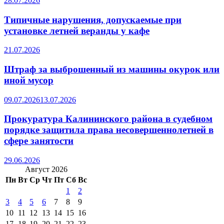
28.07.2026
Типичные нарушения, допускаемые при
установке летней веранды у кафе
21.07.2026
Штраф за выброшенный из машины окурок или
иной мусор
09.07.2026
13.07.2026
Прокуратура Калининского района в судебном
порядке защитила права несовершеннолетней в
сфере занятости
29.06.2026
Август 2026
Пн
Вт
Ср
Чт
Пт
Сб
Вс
1
2
3
4
5
6
7
8
9
10
11
12
13
14
15
16
17
18
19
20
21
22
23