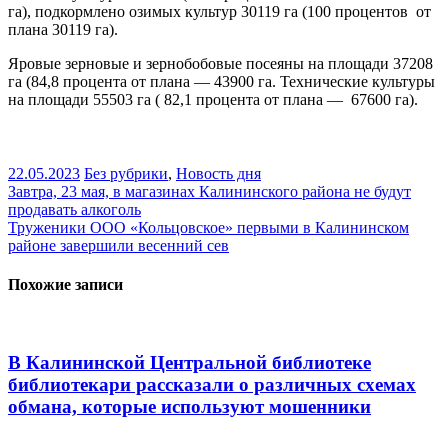
га), подкормлено озимых культур 30119 га (100 процентов от
плана 30119 га).
Яровые зерновые и зернобобовые посеяны на площади 37208
га (84,8 процента от плана — 43900 га. Технические культуры
на площади 55503 га ( 82,1 процента от плана — 67600 га).
22.05.2023
Без рубрики
,
Новость дня
Навигация
Завтра, 23 мая, в магазинах Калининского района не будут
продавать алкоголь
по
Труженики ООО «Кольцовское» первыми в Калининском
записям
районе завершили весенний сев
Похожие записи
В Калининской Центральной библиотеке
библиотекари рассказали о различных схемах
обмана, которые используют мошенники