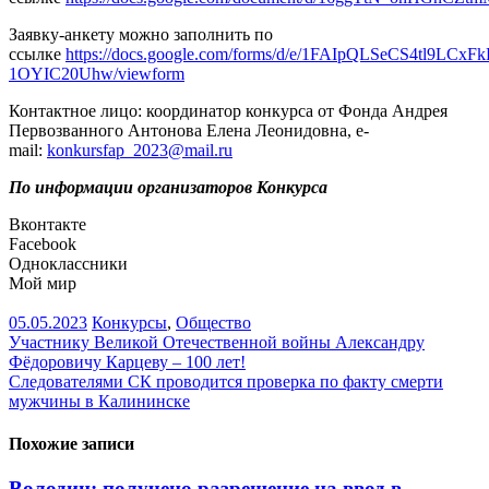
Заявку-анкету можно заполнить по
ссылке
https://docs.google.com/forms/d/e/1FAIpQLSeCS4tl9
1OYIC20Uhw/viewform
Контактное лицо: координатор конкурса от Фонда Андрея
Первозванного Антонова Елена Леонидовна, e-
mail:
konkursfap_2023@mail.ru
По информации организаторов Конкурса
Вконтакте
Facebook
Одноклассники
Мой мир
05.05.2023
Конкурсы
,
Общество
Навигация
Участнику Великой Отечественной войны Александру
Фёдоровичу Карцеву – 100 лет!
по
Следователями СК проводится проверка по факту смерти
записям
мужчины в Калининске
Похожие записи
Володин: получено разрешение на ввод в