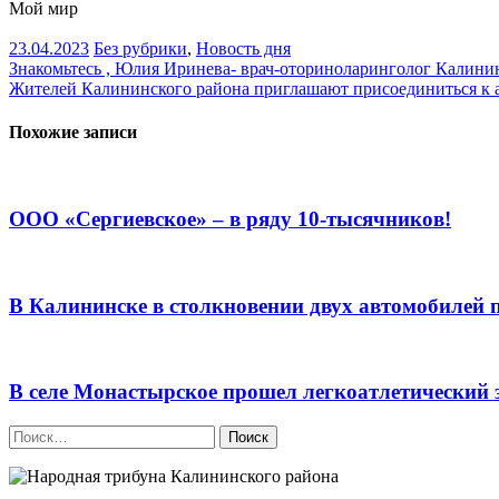
Мой мир
23.04.2023
Без рубрики
,
Новость дня
Навигация
Знакомьтесь , Юлия Иринева- врач-оториноларинголог Калин
Жителей Калининского района приглашают присоединиться к
по
записям
Похожие записи
ООО «Сергиевское» – в ряду 10-тысячников!
В Калининске в столкновении двух автомобилей 
В селе Монастырское прошел легкоатлетический 
Найти: