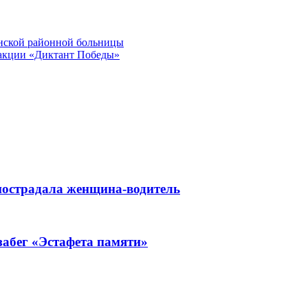
инской районной больницы
 акции «Диктант Победы»
пострадала женщина-водитель
забег «Эстафета памяти»