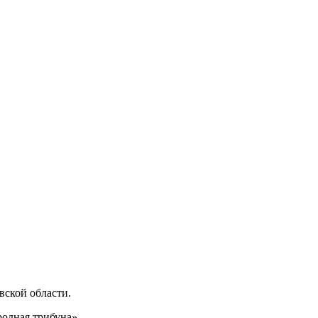
ской области.
одная трибуна».