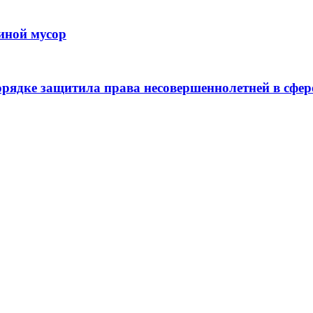
иной мусор
рядке защитила права несовершеннолетней в сфер