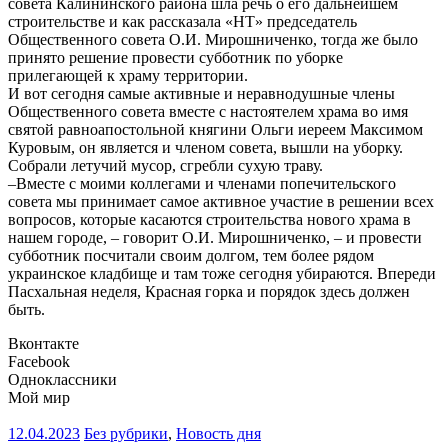
совета Калининского района шла речь о его дальнейшем
строительстве и как рассказала «НТ» председатель
Общественного совета О.И. Мирошниченко, тогда же было
принято решение провести субботник по уборке
прилегающей к храму территории.
И вот сегодня самые активные и неравнодушные члены
Общественного совета вместе с настоятелем храма во имя
святой равноапостольной княгини Ольги иереем Максимом
Куровым, он является и членом совета, вышли на уборку.
Собрали летучий мусор, сгребли сухую траву.
–Вместе с моими коллегами и членами попечительского
совета мы принимает самое активное участие в решении всех
вопросов, которые касаются строительства нового храма в
нашем городе, – говорит О.И. Мирошниченко, – и провести
субботник посчитали своим долгом, тем более рядом
украинское кладбище и там тоже сегодня убираются. Впереди
Пасхальная неделя, Красная горка и порядок здесь должен
быть.
Вконтакте
Facebook
Одноклассники
Мой мир
12.04.2023
Без рубрики
,
Новость дня