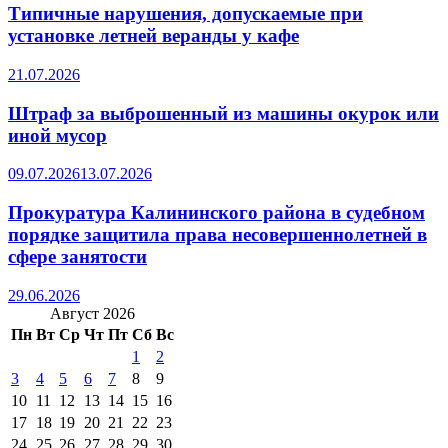
Типичные нарушения, допускаемые при
установке летней веранды у кафе
21.07.2026
Штраф за выброшенный из машины окурок или
иной мусор
09.07.2026
13.07.2026
Прокуратура Калининского района в судебном
порядке защитила права несовершеннолетней в
сфере занятости
29.06.2026
Август 2026
Пн
Вт
Ср
Чт
Пт
Сб
Вс
1
2
3
4
5
6
7
8
9
10
11
12
13
14
15
16
17
18
19
20
21
22
23
24
25
26
27
28
29
30