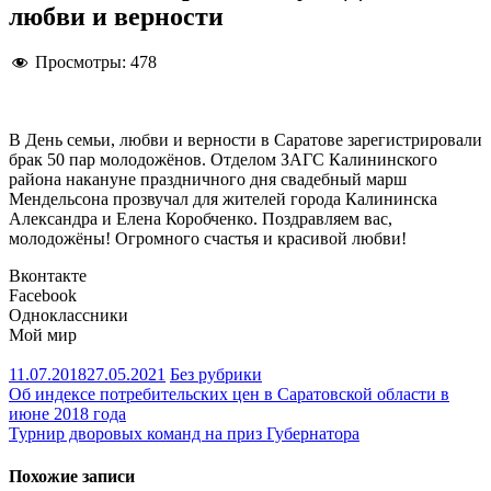
любви и верности
Просмотры:
478
В День семьи, любви и верности в Саратове зарегистрировали
брак 50 пар молодожёнов. Отделом ЗАГС Калининского
района накануне праздничного дня свадебный марш
Мендельсона прозвучал для жителей города Калининска
Александра и Елена Коробченко. Поздравляем вас,
молодожёны! Огромного счастья и красивой любви!
Вконтакте
Facebook
Одноклассники
Мой мир
11.07.2018
27.05.2021
Без рубрики
Навигация
Об индексе потребительских цен в Саратовской области в
июне 2018 года
по
Турнир дворовых команд на приз Губернатора
записям
Похожие записи