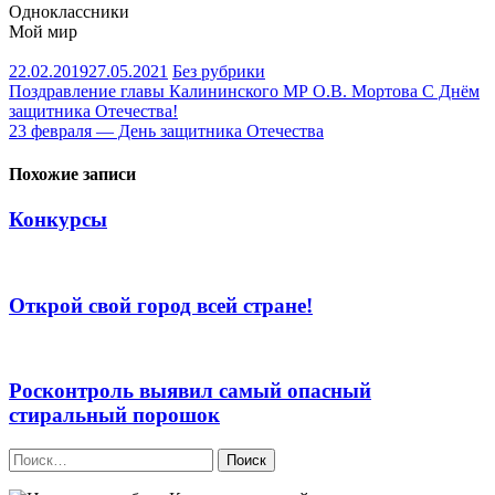
Одноклассники
Мой мир
22.02.2019
27.05.2021
Без рубрики
Навигация
Поздравление главы Калининского МР О.В. Мортова С Днём
защитника Отечества!
по
23 февраля — День защитника Отечества
записям
Похожие записи
Конкурсы
Открой свой город всей стране!
Росконтроль выявил самый опасный
стиральный порошок
Найти: