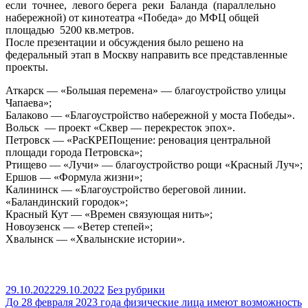
если точнее, левого берега реки Баланда (параллельно
набережной) от кинотеатра «Победа» до МФЦ общей
площадью 5200 кв.метров.
После презентации и обсуждения было решено на
федеральный этап в Москву направить все представленные
проекты.
Аткарск — «Большая перемена» — благоустройство улицы
Чапаева»;
Балаково — «Благоустройство набережной у моста Победы».
Вольск — проект «Сквер — перекресток эпох».
Петровск — «РасКРЕПощение: реновация центральной
площади города Петровска»;
Ртищево — «Лучи» — благоустройство рощи «Красный Луч»;
Ершов — «Формула жизни»;
Калининск — «Благоустройство береговой линии.
«Баландинский городок»;
Красный Кут — «Времен связующая нить»;
Новоузенск — «Ветер степей»;
Хвалынск — «Хвалынские истории».
29.10.2022
29.10.2022
Без рубрики
Навигация
До 28 февраля 2023 года физические лица имеют возможность