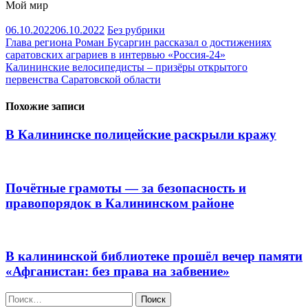
Мой мир
06.10.2022
06.10.2022
Без рубрики
Навигация
Глава региона Роман Бусаргин рассказал о достижениях
саратовских аграриев в интервью «Россия-24»
по
Калининские велосипедисты – призёры открытого
записям
первенства Саратовской области
Похожие записи
В Калининске полицейские раскрыли кражу
Почётные грамоты — за безопасность и
правопорядок в Калининском районе
В калининской библиотеке прошёл вечер памяти
«Афганистан: без права на забвение»
Найти: